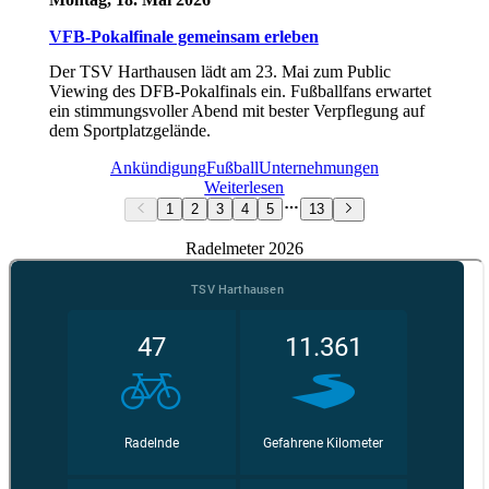
VFB-Pokalfinale gemeinsam erleben
Der TSV Harthausen lädt am 23. Mai zum Public
Viewing des DFB-Pokalfinals ein. Fußballfans erwartet
ein stimmungsvoller Abend mit bester Verpflegung auf
dem Sportplatzgelände.
Ankündigung
Fußball
Unternehmungen
Weiterlesen
1
2
3
4
5
13
Radelmeter 2026